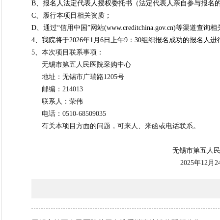
B、报名人法定代表人授权委托书（法定代表人亲自参与报名
C、
履行本项目相关资质
；
D、通过“信用中国”网站(www.creditchina.gov.cn)等渠道
4、我院将于202
6
年
1
月
6
日
上
午
9
：
30
组织
报名成功的报名人进
5、
本次
项目
联系事项：
无锡市第五人民医院采购中心
地址：无锡市广瑞路
12
0
5号
邮编：
214013
联系人：荣伟
电话：
0510-68509035
有关本项目方面的问题，可来人、来函或电话联系。
无锡市第五人
202
5
年
12
月
2