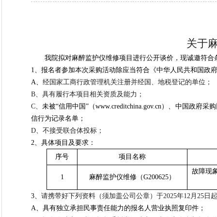
关于
我院拟对
麻醉监护仪维修
项目进行公开谈价，现诚邀符合
1、报名者参加本次采购活动除应当符合《中华人民共和国政
A、
经国家工商行政管理机关注册并经国、地税登记的单位；
B、具有履行本项目相关资质及能力；
C、
未被
“信用中国”（www.creditchina.gov.cn）、
信行为记录名单；
D、不接受联合体投标；
2、
具体项目及要求：
序号
项目名称
故障现
1
麻醉监护仪维修（
G200625）
3、
请携带好下列资料（须加盖公司公章）于
202
5
年
12
月
25
日
A、具有独立承担民事责任能力的报名人营业执照复印件；