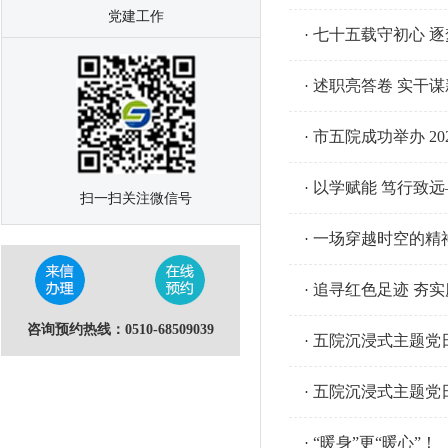
党建工作
七十五载守初心 逐
·
述职亮答卷 实干谋
·
市五院成功举办 20
·
以学赋能 笃行致远
·
扫一扫关注微信号
一场穿越时空的精
·
追寻红色足迹 夯
·
咨询预约热线：0510-68509039
五院沉浸式主题党
·
五院沉浸式主题党
·
“暖身”更“暖心”！
·