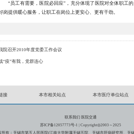
“员工有需要，医院必回应”，充分体现了医院对全体职工
好岗提供暖心服务，让职工在岗位上更安心、更有干劲。
我院召开2010年度党委工作会议
战“疫”有我，党群连心
链接
本市相关站点
本市医疗单位站点
联系我们
医院交通
苏ICP备12057773号-1
| Copyright◎2003～2025
权所有：无锡市第五人民医院(江南大学附属无锡五院、无锡市肝病研究所、无锡