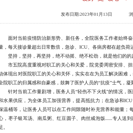
发布日期:2023年01月13日
面对当前疫情防治新形势、新任务，全院医务工作者始终奋
量，每天接诊量超出日常数倍，急诊、ICU、各病房都在超负荷
坚持，坚持，再坚持，绝不动摇、绝不松劲，就是他们的的
市五院高度重视对职工的关心和关爱，院党委周密安排、担
动体现出对医院职工的关心和关怀，实实在在为员工解决困难，
全院职工的归属感和自豪感，鼓舞了医护人员的“抗疫”士气，凝
针对当前工作量剧增，医务人员“轻伤不下火线”的情况，
和水果供应，为全体员工加强营养，提高抵抗力；在急诊和ICU
保温桶等，让医务人员可以在工作间隙随时补充营养和能量；每
心，枣子银耳汤、南瓜粥、红豆圆子、肉丝咸泡饭......专人
足。