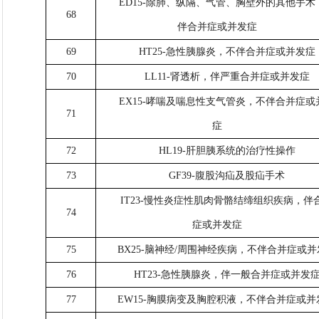
ED15-除肺、纵隔、气管、胸壁外的其他手术
68
伴合并症或并发症
69
HT25-急性胰腺炎，不伴合并症或并发症
70
LL11-肾透析，伴严重合并症或并发症
EX15-哮喘及喘息性支气管炎，不伴合并症或
71
症
72
HL19-肝胆胰系统的治疗性操作
73
GF39-腹股沟疝及股疝手术
IT23-慢性炎症性肌肉骨骼结缔组织疾病，伴
74
症或并发症
75
BX25-脑神经/周围神经疾病，不伴合并症或
76
HT23-急性胰腺炎，伴一般合并症或并发
77
EW15-胸膜病变及胸腔积液，不伴合并症或并