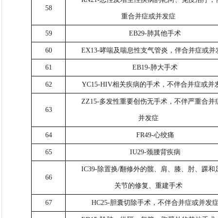
58
重合并症或并发症
59
EB29-肺其他手术
60
EX13-哮喘及喘息性支气管炎，伴合并症或并
61
EB19-肺大手术
62
YC15-HIV相关疾病的手术，不伴合并症或并
ZZ15-多发性重要创伤无手术，不伴严重合并
63
并发症
64
FR49-心绞痛
65
IU29-颈腰背疾病
IC39-除置换/翻修外的髋、肩、膝、肘、踝和
66
关节的修复、重建手术
67
HC25-胆囊切除手术，不伴合并症或并发