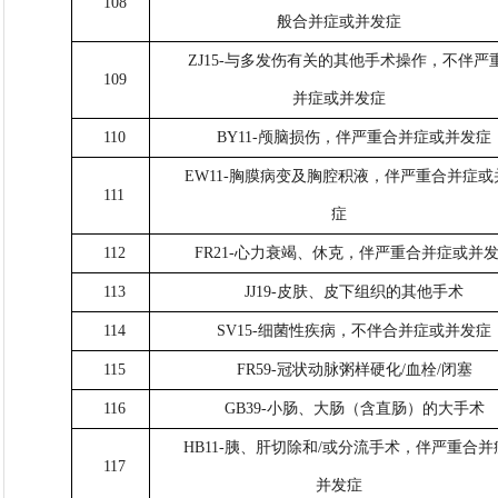
108
般合并症或并发症
ZJ15-与多发伤有关的其他手术操作，不伴严
109
并症或并发症
110
BY11-颅脑损伤，伴严重合并症或并发症
EW11-胸膜病变及胸腔积液，伴严重合并症或
111
症
112
FR21-心力衰竭、休克，伴严重合并症或并
113
JJ19-皮肤、皮下组织的其他手术
114
SV15-细菌性疾病，不伴合并症或并发症
115
FR59-冠状动脉粥样硬化/血栓/闭塞
116
GB39-小肠、大肠（含直肠）的大手术
HB11-胰、肝切除和/或分流手术，伴严重合并
117
并发症