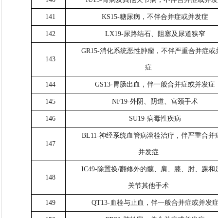
141
KS15-糖尿病，不伴合并症或并发症
142
LX19-尿路结石、阻塞及尿道狭窄
GR15-消化系统恶性肿瘤，不伴严重合并症或
143
症
144
GS13-胃肠出血，伴一般合并症或并发症
145
NF19-外阴、阴道、宫颈手术
146
SU19-病毒性疾病
BL11-神经系统血管病溶栓治疗，伴严重合并
147
并发症
IC49-除置换/翻修外的髋、肩、膝、肘、踝和
148
关节其他手术
149
QT13-血栓与止血，伴一般合并症或并发