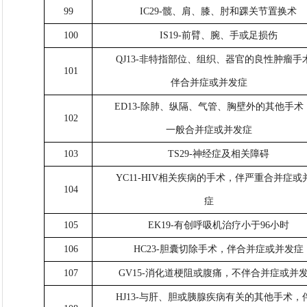
99
IC29-髋、肩、膝、肘和踝关节置换术
100
IS19-前臂、腕、手或足损伤
QJ13-非特指部位、组织、器官的良性肿瘤手
101
伴合并症或并发症
ED13-除肺、纵隔、气管、胸壁外的其他手术
102
一般合并症或并发症
103
TS29-神经症及相关障碍
YC11-HIV相关疾病的手术，伴严重合并症或
104
症
105
EK19-有创呼吸机治疗小于96小时
106
HC23-胆囊切除手术，伴合并症或并发症
107
GV15-消化道梗阻或腹痛，不伴合并症或并
HJ13-与肝、胆或胰腺疾病有关的其他手术，