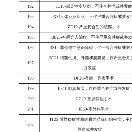
192
JU15-感染性皮肤病，不伴合并症或并发症
193
XS15-体征及症状，不伴严重合并症或并发
194
ZD19-严重复合伤的腹部手术
195
BE25-神经介入治疗，不伴严重合并症或并
196
BS13-非创伤性意识障碍，伴一般合并症或并
BT21-细菌性脑、脊髓和脑膜炎，伴严重合并
197
并发症
198
DF29-鼻腔、鼻窦手术
199
ES11-肺真菌病，伴严重合并症或并发症
200
GG29-直肠其他手术
201
IE69-手外科手术
IT25-慢性炎症性肌肉骨骼结缔组织疾病，不
202
并症或并发症