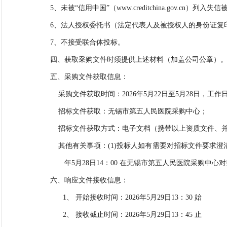
5、未被“信用中国”（www.creditchina.gov
6、
法人授权委托书（法定代表人及被授权人的身份证复
7
、不接受联合体投标
。
四、获取采购文件时须提供
上述
材料（加盖公司公章）
五、采购文件获取信息：
采购文件获取时间：
202
6
年
5
月
22
日至
5
月
28
日
，
工作
招标文件获取：无锡市第五人民医院采购中心
；
招标文件获取方式：电子文档（携带以上资质文件、
其他有关事项：
(1)投标人如有需要对招标文件要求澄
年
5
月
28
日
14：00 在无锡市第五人民医院采购中心
六、响应文件接收信息：
1、
开始接收时间：
202
6
年
5
月
29
日
1
3
：
30 始
2、
接收截止时间：
202
6
年
5
月
29日
1
3
：
45
止