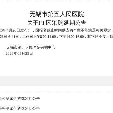
无锡市第五人民医院
PT床
采购
延
关于
期
公告
026年4月20日发布），因
报
名
截止时间供应商个数不能满足相关规定
其它均不变。
26
日
-
6
月
1
日
，
工作日上午
8:0
0-1
1
:
0
0
，
下午
14:00-16:00
，
无锡市第五人民医院采购中心
202
6
年
05
月
25
日
等检测试剂遴选延期公告
等检测试剂遴选延期公告