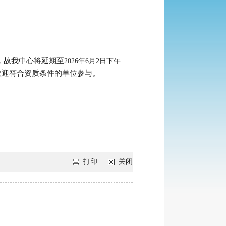
，故我中心将延期至
202
6
年
6
月
2
日
下
午
欢迎符合资质条件的单位参与。
打印
关闭