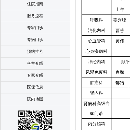
住院指南
上午
服务流程
呼吸科
姜秀峰
专家门诊
消化内科
曹慧
专病门诊
心血管科
黄伟
心身疾病科
预约挂号
神经内科
顾平
科室介绍
风湿免疫科
肖璐
专家介绍
肿瘤科
郁皓
医保信息
肾内科
院内地图
肾病科高级专
家门诊
内分泌科