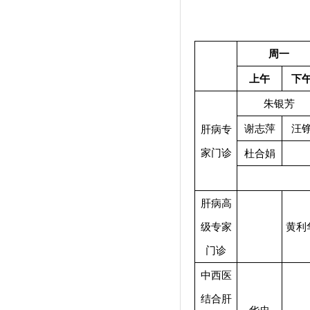
周一
上午
下
朱银芳
谢志萍
汪
肝病专
家门诊
杜合娟
肝病高
级专家
黄利
门诊
中西医
结合肝