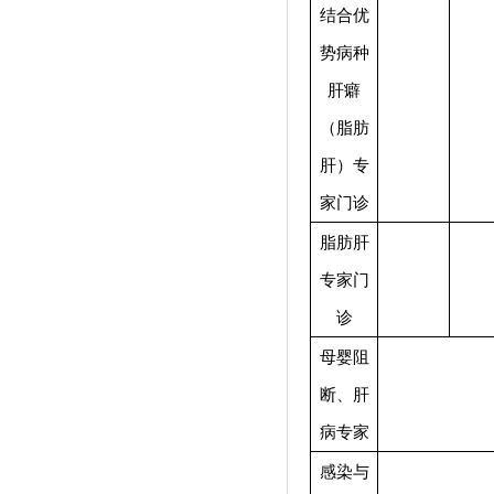
结合优
势病种
肝癖
（脂肪
肝）专
家门诊
脂肪肝
专家门
诊
母婴阻
断、肝
病专家
感染与