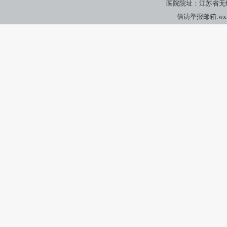
医院院址：江苏省无锡市广瑞
信访举报邮箱:wx5yj