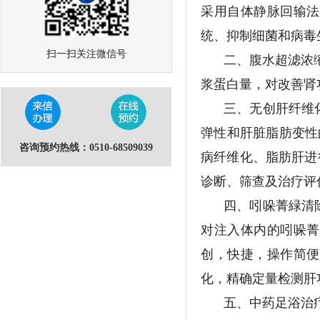
采用自体静脉回输法
统、抑制细菌和病毒
扫一扫关注微信号
二、腹水超滤浓
浆蛋白量，对改善肾
三、无创肝纤维
弹性和肝脏脂肪变性
咨询预约热线：0510-68509039
病纤维化、脂肪肝进
诊断、筛查及治疗评
四、吲哚菁緑清
对注入体内的吲哚菁
创，快捷，操作简便
化，精确定量检测肝
五、中药足浴治