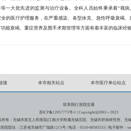
MO等一大批先进的监测与治疗设备。全科人员始终秉承着“视
安全的医疗护理服务，在严重感染、各型休克、急性呼吸衰竭、
官功能衰竭、重症营养及围手术期管理等方面有着丰富的临床经
链接
本市相关站点
本市医疗单位站点
联系我们
医院交通
苏ICP备12057773号-1
| Copyright◎2003～2023
权所有：无锡市第五人民医院(江南大学附属无锡五院、无锡市肝病研究所、无锡
医院院址：江苏省无锡市广瑞路1215号 | 电话：0510-68585555 | 电子邮件：web@