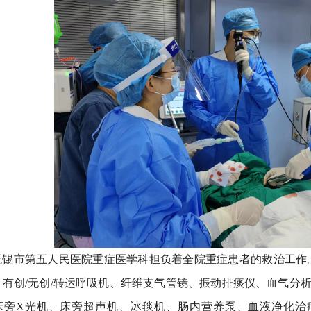
无锡市第五人民医院重症医学科担负着全院重症患者的救治工作
有创/无创/转运呼吸机、纤维支气管镜、振动排痰仪、血气分析仪、
床旁X光机、床旁超声机、冰毯机、肠内营养泵、血液净化治